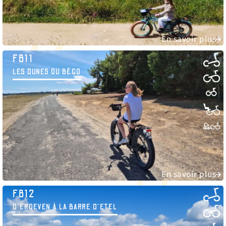
En savoir plus
FB11
LES DUNES DU BÉGO
En savoir plus
FB12
D'ERDEVEN À LA BARRE D’ETEL