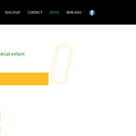
EVG/EVJF
CONTACT
DEVIS
BON KDO
écial enfant