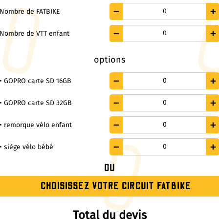
0
Nombre de FATBIKE
0
Nombre de VTT enfant
options
0
• GOPRO carte SD 16GB
0
• GOPRO carte SD 32GB
0
• remorque vélo enfant
0
• siège vélo bébé
OU
CHOISISSEZ VOTRE CIRCUIT FATBIKE
Total du devis