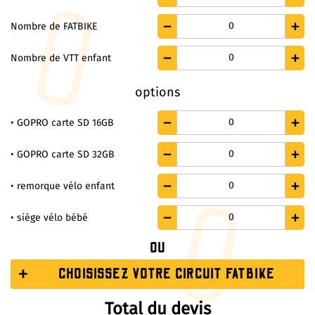
0
Nombre de FATBIKE
0
Nombre de VTT enfant
options
0
• GOPRO carte SD 16GB
0
• GOPRO carte SD 32GB
0
• remorque vélo enfant
0
• siège vélo bébé
OU
CHOISISSEZ VOTRE CIRCUIT FATBIKE
Total du devis